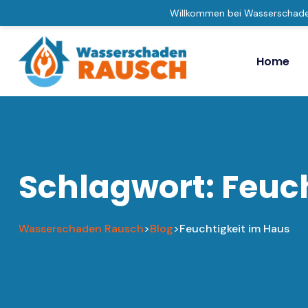
Willkommen bei Wasserschad
Home
Schlagwort:
Feuch
Wasserschaden Rausch
Blog
Feuchtigkeit im Haus
>
>