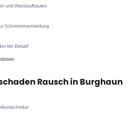
gen und Wandaufbauten
 zur Schimmelvermeidung
den bei Bedarf
entümer
erschaden Rausch in Burghaun
 Messtechniker