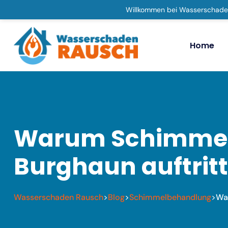
Willkommen bei Wasserschade
Home
Warum Schimmel o
Burghaun auftritt
Wasserschaden Rausch
Blog
Schimmelbehandlung
War
>
>
>