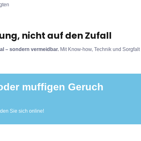
gten
ung, nicht auf den Zufall
al – sondern vermeidbar.
Mit Know-how, Technik und Sorgfalt 
oder muffigen Geruch
en Sie sich online!